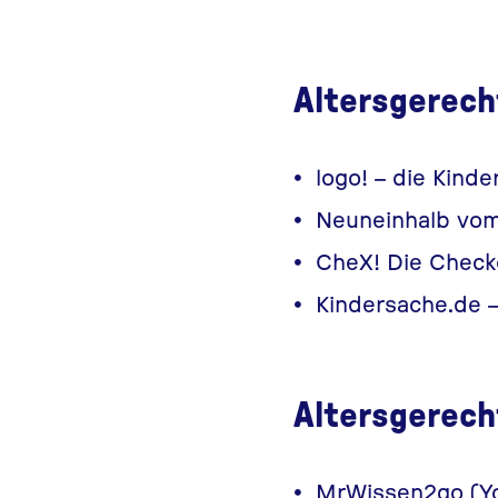
Altersgerecht
logo!
– die Kinde
Neuneinhalb vo
CheX! Die Chec
Kindersache.de
–
Altersgerech
MrWissen2go (Y