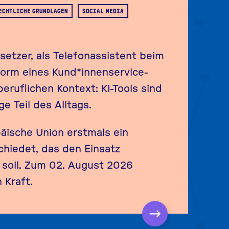
ECHTLICHE GRUNDLAGEN
SOCIAL MEDIA
setzer, als Telefonassistent beim
Form eines Kund*innenservice-
eruflichen Kontext: KI-Tools sind
e Teil des Alltags.
äische Union erstmals ein
hiedet, das den Einsatz
n soll. Zum 02. August 2026
 Kraft.
DER EU A