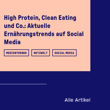
High Protein, Clean Eating
Ki
und Co.: Aktuelle
W
Ernährungstrends auf Social
DA
Media
SO
MEDIENTRENDS
NETZWELT
SOCIAL MEDIA
Alle Artikel