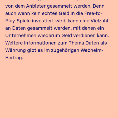
von dem Anbieter gesammelt werden. Denn
auch wenn kein echtes Geld in die Free-to-
Play-Spiele investiert wird, kann eine Vielzahl
an Daten gesammelt werden, mit denen ein
Unternehmen wiederum Geld verdienen kann.
Weitere Informationen zum Thema
Daten als
Währung
gibt es im zugehörigen Webhelm-
Beitrag.