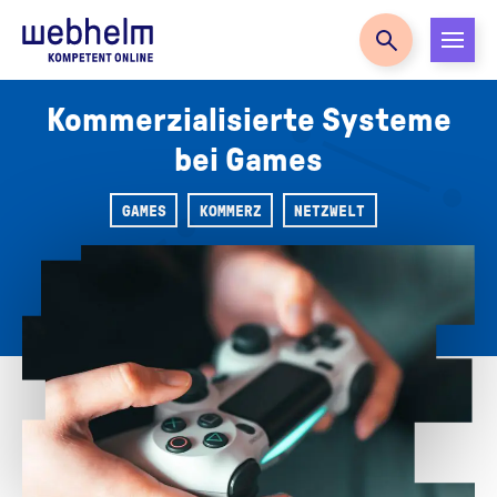
Zur Startseite
Kommerzialisierte Systeme
bei Games
GAMES
KOMMERZ
NETZWELT