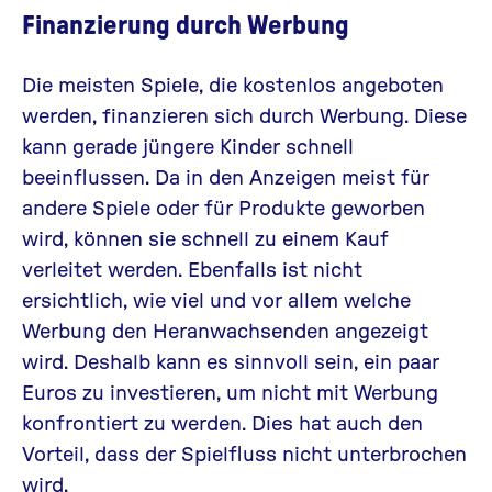
Finanzierung durch Werbung
Die meisten Spiele, die kostenlos angeboten
werden, finanzieren sich durch Werbung. Diese
kann gerade jüngere Kinder schnell
beeinflussen. Da in den Anzeigen meist für
andere Spiele oder für Produkte geworben
wird, können sie schnell zu einem Kauf
verleitet werden. Ebenfalls ist nicht
ersichtlich, wie viel und vor allem welche
Werbung den Heranwachsenden angezeigt
wird. Deshalb kann es sinnvoll sein, ein paar
Euros zu investieren, um nicht mit Werbung
konfrontiert zu werden. Dies hat auch den
Vorteil, dass der Spielfluss nicht unterbrochen
wird.