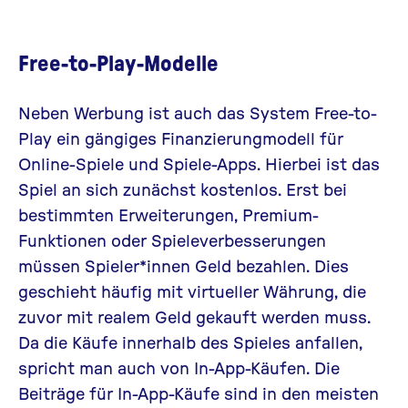
Free-to-Play-Modelle
Neben Werbung ist auch das System Free-to-
Play ein gängiges Finanzierungmodell für
Online-Spiele und Spiele-Apps. Hierbei ist das
Spiel an sich zunächst kostenlos. Erst bei
bestimmten Erweiterungen, Premium-
Funktionen oder Spieleverbesserungen
müssen Spieler*innen Geld bezahlen. Dies
geschieht häufig mit virtueller Währung, die
zuvor mit realem Geld gekauft werden muss.
Da die Käufe innerhalb des Spieles anfallen,
spricht man auch von
In-App-Käufen
. Die
Beiträge für In-App-Käufe sind in den meisten