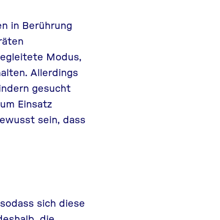
en in Berührung
räten
begleitete Modus,
alten. Allerdings
indern gesucht
um Einsatz
ewusst sein, dass
 sodass sich diese
deshalb, die