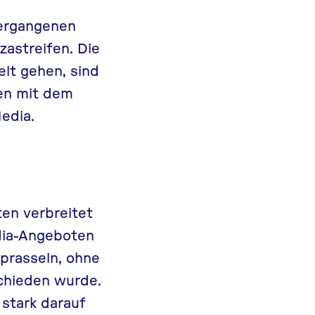
vergangenen
zastreifen. Die
elt gehen, sind
den mit dem
edia.
ten verbreitet
edia-Angeboten
nprasseln, ohne
chieden wurde.
 stark darauf