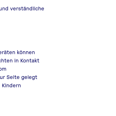
und verständliche
eräten können
hten in Kontakt
vom
r Seite gelegt
n Kindern