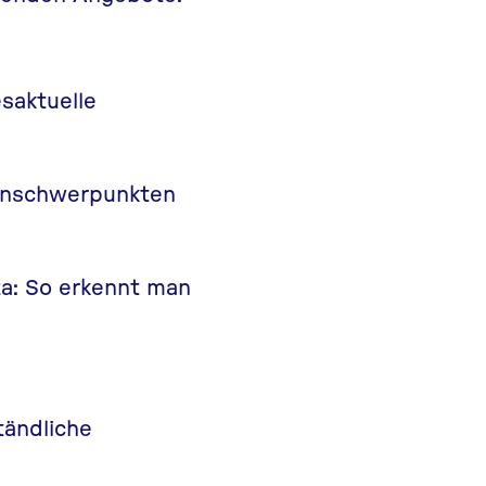
saktuelle
enschwerpunkten
za: So erkennt man
tändliche