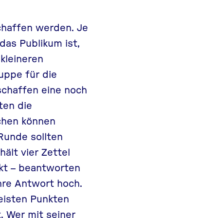
chaffen werden. Je
das Publikum ist,
 kleineren
uppe für die
schaffen eine noch
ten die
chen können
Runde sollten
ält vier Zettel
ckt – beantworten
hre Antwort hoch.
eisten Punkten
. Wer mit seiner