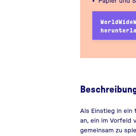
Papier und S
WorldWide
herunterl
Beschreibun
Als Einstieg in ei
an, ein im Vorfel
gemeinsam zu spiel