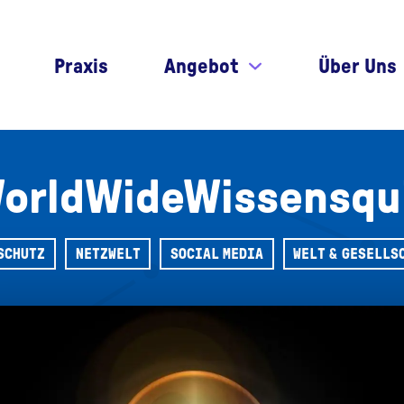
Praxis
Angebot
Über Uns
orldWideWissensqu
SCHUTZ
NETZWELT
SOCIAL MEDIA
WELT & GESELLS