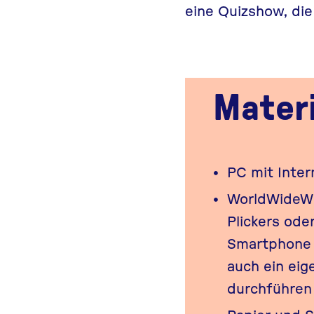
eine Quizshow, di
Materi
PC mit Inter
WorldWideWi
Plickers
ode
Smartphone o
auch ein eig
durchführen