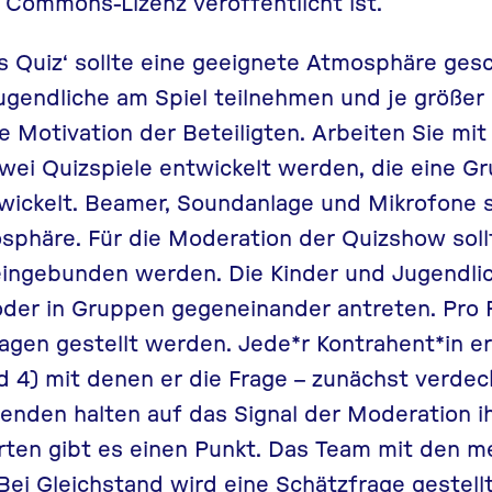
 Commons-Lizenz veröffentlicht ist.
s Quiz‘ sollte eine geeignete Atmosphäre ges
gendliche am Spiel teilnehmen und je größer 
e Motivation der Beteiligten. Arbeiten Sie mit
ei Quizspiele entwickelt werden, die eine Gr
twickelt. Beamer, Soundanlage und Mikrofone 
phäre. Für die Moderation der Quizshow soll
eingebunden werden. Die Kinder und Jugendli
oder in Gruppen gegeneinander antreten. Pro 
agen gestellt werden. Jede*r Kontrahent*in erh
nd 4) mit denen er die Frage – zunächst verde
menden halten auf das Signal der Moderation i
rten gibt es einen Punkt. Das Team mit den m
ei Gleichstand wird eine Schätzfrage gestellt