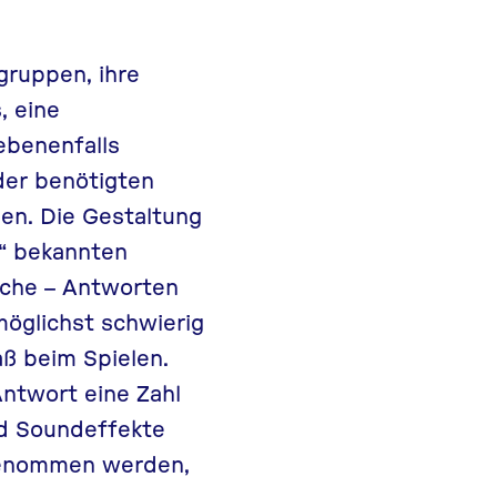
gruppen, ihre
, eine
ebenenfalls
der benötigten
en. Die Gestaltung
?“ bekannten
lsche – Antworten
möglichst schwierig
aß beim Spielen.
Antwort eine Zahl
und Soundeffekte
 genommen werden,