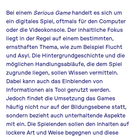
Bei einem
Serious Game
handelt es sich um
ein digitales Spiel, oftmals für den Computer
oder die Videokonsole. Der inhaltliche Fokus
liegt in der Regel auf einem bestimmten,
ernsthaften Thema, wie zum Beispiel Flucht
und Asyl. Die Hintergrundgeschichte und die
möglichen Handlungsabläufe, die dem Spiel
zugrunde liegen, sollen Wissen vermitteln.
Dabei kann auch das Einblenden von
Informationen als Tool genutzt werden.
Jedoch findet die Umsetzung das Games
häufig nicht nur auf der Bildungsebene statt,
sondern bezieht auch unterhaltende Aspekte
mit ein. Die Spielenden sollen den Inhalten auf
lockere Art und Weise begegnen und diese