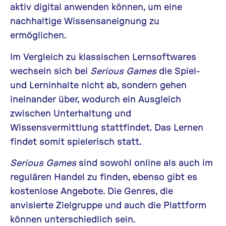
aktiv digital anwenden können, um eine
nachhaltige Wissensaneignung zu
ermöglichen.
Im Vergleich zu klassischen Lernsoftwares
wechseln sich bei
Serious Games
die Spiel-
und Lerninhalte nicht ab, sondern gehen
ineinander über, wodurch ein Ausgleich
zwischen Unterhaltung und
Wissensvermittlung stattfindet. Das Lernen
findet somit spielerisch statt.
Serious Games
sind sowohl online als auch im
regulären Handel zu finden, ebenso gibt es
kostenlose Angebote. Die Genres, die
anvisierte Zielgruppe und auch die Plattform
können unterschiedlich sein.