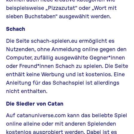
beispielsweise „Pizzazutat“ oder „Wort mit
sieben Buchstaben“ ausgewählt werden.
Schach
Die Seite
schach-spielen.eu
ermöglicht es
Nutzenden, ohne Anmeldung online gegen den
Computer, zufällig ausgewählte Gegner*innen
oder Freund*innen Schach zu spielen. Die Seite
enthält keine Werbung und ist kostenlos. Eine
Anleitung für das Schachspiel ist allerdings
nicht enthalten.
Die Siedler von Catan
Auf
catanuniverse.com
kann das beliebte Spiel
online alleine oder mit anderen Spielenden
kostenlos ausprobiert werden. Dabei ist es