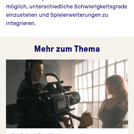
möglich, unterschiedliche Schwierigkeitsgrade
einzustellen und Spielerweiterungen zu
integrieren.
Mehr zum Thema