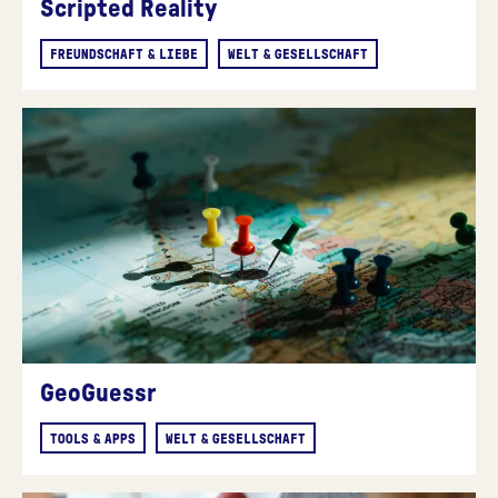
Scripted Reality
FREUNDSCHAFT & LIEBE
WELT & GESELLSCHAFT
GeoGuessr
TOOLS & APPS
WELT & GESELLSCHAFT