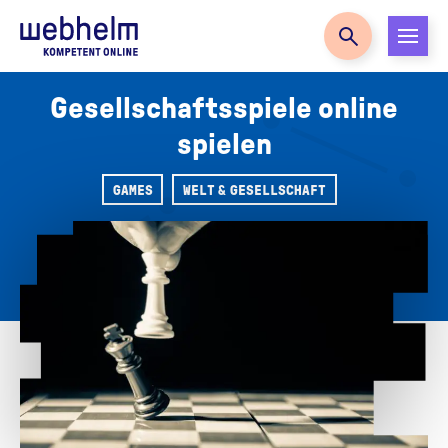
Zur Startseite
Gesellschaftsspiele online
spielen
GAMES
WELT & GESELLSCHAFT