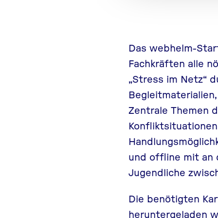
Das webhelm-Starte
Fachkräften alle n
„Stress im Netz“ d
Begleitmaterialie
Zentrale Themen de
Konfliktsituatione
Handlungsmöglichk
und offline mit an
Jugendliche zwisch
Die benötigten Kar
heruntergeladen w