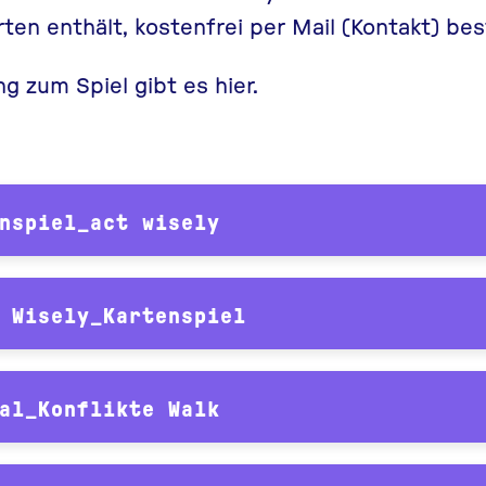
ten enthält, kostenfrei per Mail (
Kontakt
) bes
ng zum Spiel gibt es
hier
.
nspiel_act wisely
 Wisely_Kartenspiel
al_Konflikte Walk