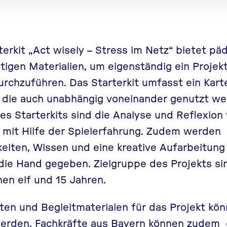
rkit „Act wisely – Stress im Netz“ bietet pä
ötigen Materialien, um eigenständig ein Proje
urchzuführen. Das Starterkit umfasst ein Kart
n, die auch unabhängig voneinander genutzt w
s Starterkits sind die Analyse und Reflexion
n mit Hilfe der Spielerfahrung. Zudem werden
eiten, Wissen und eine kreative Aufarbeitun
 die Hand gegeben. Zielgruppe des Projekts si
en elf und 15 Jahren.
ten und Begleitmaterialen für das Projekt kön
erden. Fachkräfte aus Bayern können zudem e