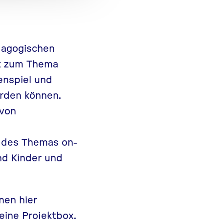
dagogischen
kt zum Thema
enspiel und
erden können.
 von
g des Themas on-
nd Kinder und
nen hier
ine Projektbox,