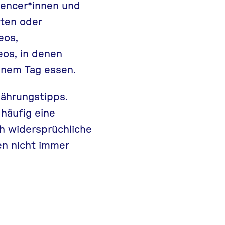
luencer*innen und
ten oder
eos,
eos, in denen
inem Tag essen.
nährungstipps.
 häufig eine
ch widersprüchliche
n nicht immer