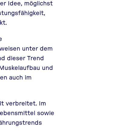
er Idee, möglichst
tungsfähigkeit,
kt.
e
sweisen unter dem
d dieser Trend
t Muskelaufbau und
hen auch im
t verbreitet. Im
Lebensmittel sowie
rnährungstrends