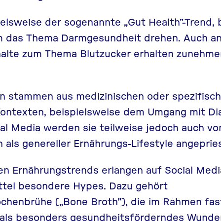
elsweise der sogenannte „Gut Health”-Trend, 
um das Thema Darmgesundheit
drehen. Auch
an
halte zum Thema Blutzucker
erhalten zunehm
ten stammen aus medizinischen oder spezifisc
Kontexten, beispielsweise dem Umgang mit Di
ial Media werden sie teilweise jedoch auch 
 als genereller Ernährungs-Lifestyle angeprie
 Ernährungstrends erlangen auf Social Med
ttel besondere Hypes. Dazu gehört
ochenbrühe
(„Bone Broth”), die im Rahmen fast
als besonders gesundheitsförderndes Wunderm