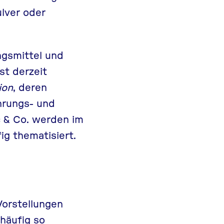
lver oder
ngsmittel und
st derzeit
ion
, deren
hrungs- und
 & Co. werden im
g thematisiert.
Vorstellungen
 häufig so