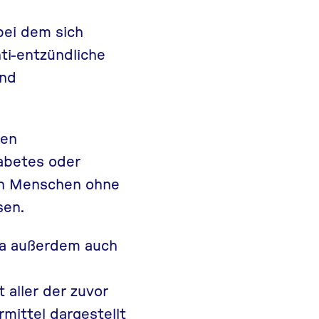
bei dem sich
ti-entzündliche
end
hen
abetes oder
von Menschen ohne
sen.
ia außerdem auch
 aller der zuvor
ittel dargestellt