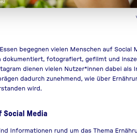
 Essen
begegnen vielen Menschen
auf
Social
M
dokumentiert, fotografiert, gefilmt und insze
stagram
dienen
vielen
Nutzer*innen
dabei
als 
rägen dadurch zunehmend, wie über Ernähr
rstanden wird
.
 Social Media
sind Informationen rund um das Thema Ernähru