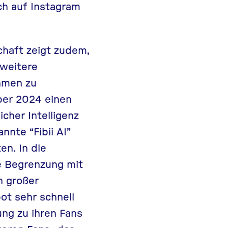
uch auf
Instagram
chaft zeigt zudem,
 weitere
ahmen zu
ber 2024 einen
cher Intelligenz
nnte “Fibii AI”
en. In die
e Begrenzung mit
h großer
ot sehr schnell
ung zu ihren Fans