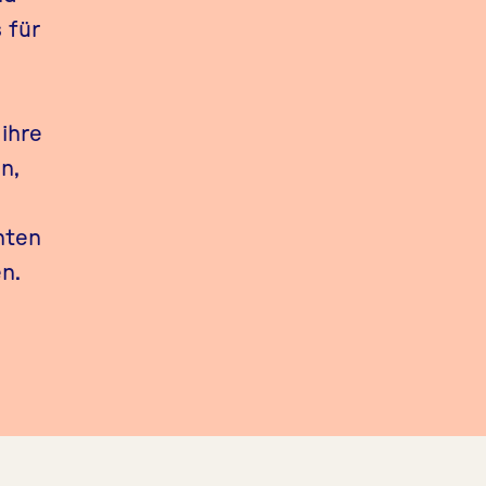
 für
ihre
n,
hten
n.