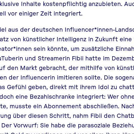
klusive Inhalte kostenpflichtig anzubieten. A
 vor einiger Zeit integriert.
piel aus der deutschen Influencer*innen-Lands
tz von künstlicher Intelligenz in Zukunft eine
eator*innen sein könnte, um zusätzliche Einn
uTuberin und Streamerin Fibii hatte im Dezem
f den Markt gebracht, der mithilfe von künstli
n der Influencerin imitieren sollte. Die sogena
as Gefühl geben, direkt mit ihrem Idol zu chatt
och eine Bezahlschranke integriert: Wer ohn
llte, musste ein Abonnement abschließen. Nac
ung über diesen Schritt, nahm Fibii den Chatb
Der Vorwurf: Sie habe die parasoziale Bezieh