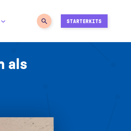
STARTERKITS
 als