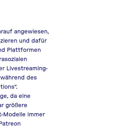
arauf angewiesen,
zieren und dafür
nd Plattformen
rasozialen
er Livestreaming-
n während des
ions“.
ge, da eine
ar größere
t-Modelle immer
Patreon