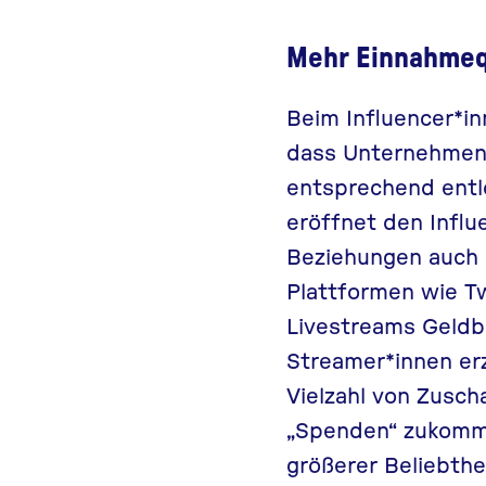
Mehr Einnahmeq
Beim
Influencer*i
dass Unternehmen 
entsprechend entl
eröffnet den Infl
Beziehungen auch d
Plattformen wie T
Livestreams Geldb
Streamer*innen erz
Vielzahl von Zusch
„Spenden“ zukomme
größerer Beliebthe