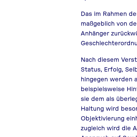
Das im Rahmen der
maßgeblich von der 
Anhänger zurückwün
Geschlechterordnun
Nach diesem Verstä
Status, Erfolg, Se
hingegen werden a
beispielsweise Hint
sie dem als überl
Haltung wird beson
Objektivierung ein
zugleich wird die 