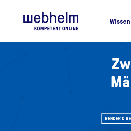
Zur Startseite
Wissen
Zw
Män
GENDER & G