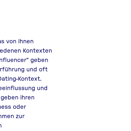
s von ihnen
hiedenen Kontexten
nfluencer” geben
erführung und oft
Dating-Kontext.
eeinflussung und
 geben ihren
ness oder
ahmen zur
n