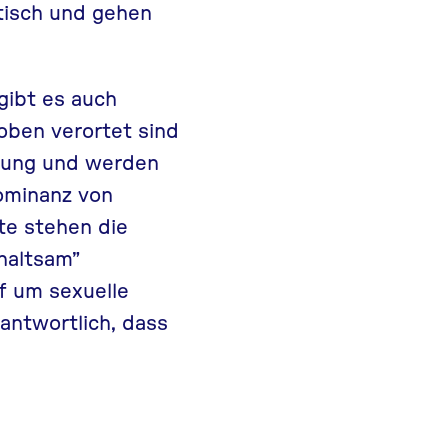
tisch und gehen
ibt es auch
oben verortet sind
egung und werden
ominanz von
e stehen die
thaltsam”
f um sexuelle
ntwortlich, dass