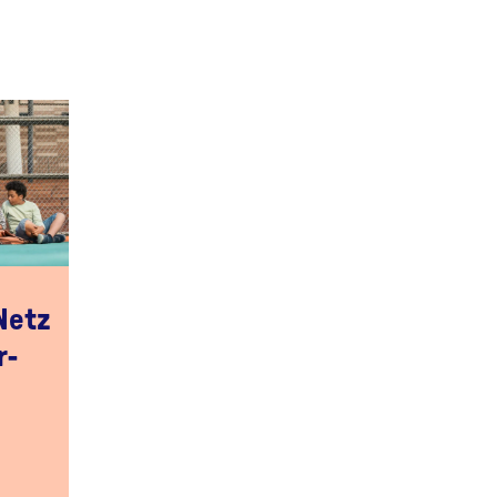
Netz
r-