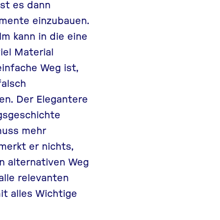
ist es dann
omente einzubauen.
lm kann in die eine
el Material
einfache Weg ist,
falsch
en. Der Elegantere
ngsgeschichte
 muss mehr
erkt er nichts,
en alternativen Weg
alle relevanten
t alles Wichtige