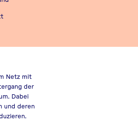
kt
im Netz mit
tergang der
 um. Dabei
n und deren
duzieren.