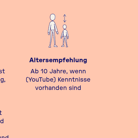
Altersempfehlung
st
Ab 10 Jahre, wenn
g,
(YouTube) Kenntnisse
vorhanden sind
t
nd
und