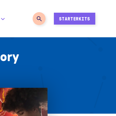
STARTERKITS
tory