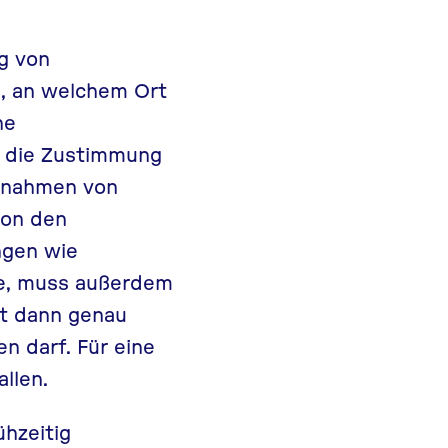
g von
, an welchem Ort
ne
t die Zustimmung
fnahmen von
von den
ngen wie
e, muss außerdem
st dann genau
n darf. Für eine
llen.
hzeitig