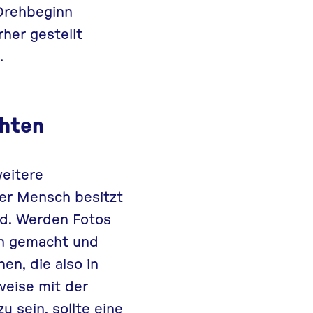
 Drehbeginn
her gestellt
.
chten
eitere
er Mensch besitzt
ild. Werden Fotos
on gemacht und
en, die also in
eise mit der
u sein, sollte eine