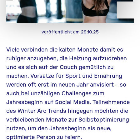
veröffentlicht am 29.10.25
Viele verbinden die kalten Monate
damit es
ruhig
er
anzugehen, die Heizung aufzudrehen
und
es sich
auf der Couch
gemütlich zu
machen.
Vorsätze für Sport und Ernährung
werden
oft
erst im neuen Jahr anvisiert
– so
auch bei unzähligen
Challenges zum
Jah
r
esbeginn
auf
Social
Media
.
Teilnehmende
des
Winter Arc
Trends
hingegen
möchten
die
verbleibende
n Monate
zur
Selbstoptimierung
nutzen
, um
den
Jahresbeginn
als
neue,
optimierte
Person
zu
feier
n.