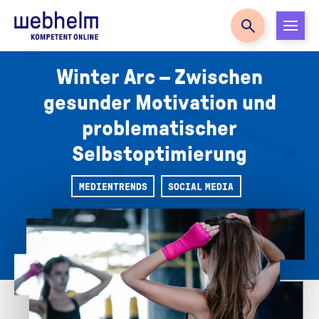
Zur Startseite
Winter Arc – Zwischen
gesunder Motivation und
problematischer
Selbstoptimierung
MEDIENTRENDS
SOCIAL MEDIA